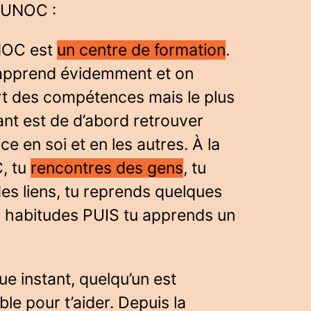
 FUNOC :
NOC est
un centre de formation
.
n apprend évidemment et on
rt des compétences mais le plus
nt est de d’abord retrouver
ce en soi et en les autres. À la
, tu
rencontres des gens
, tu
es liens, tu reprends quelques
 habitudes PUIS tu apprends un
e instant, quelqu’un est
ble pour t’aider. Depuis la