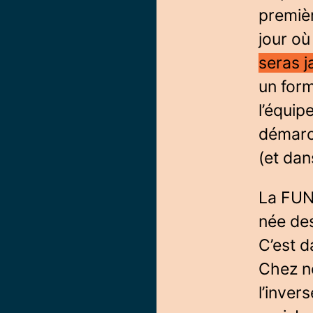
premièr
jour où
seras j
un for
l’équi
démarc
(et da
La FUNO
née de
C’est d
Chez no
l’inver