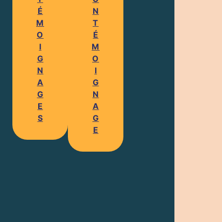
É
N
M
T
O
É
I
M
G
O
N
I
A
G
G
N
E
A
S
G
E