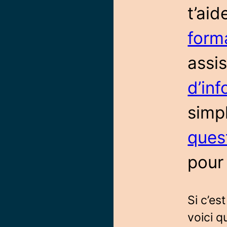
t’ai
form
assi
d’in
simp
ques
pour 
Si c’est
voici q