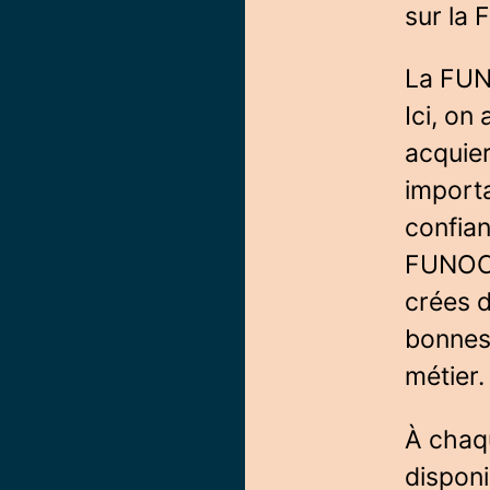
sur la
La FU
Ici, o
acquie
importa
confian
FUNOC
crées d
bonnes
métier.
À chaqu
disponi