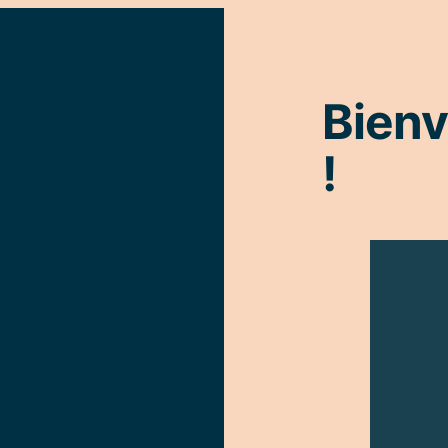
Bienv
!