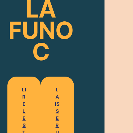
LA
FUNO
C
LI
L
R
A
E
IS
L
S
E
E
S
R
T
U