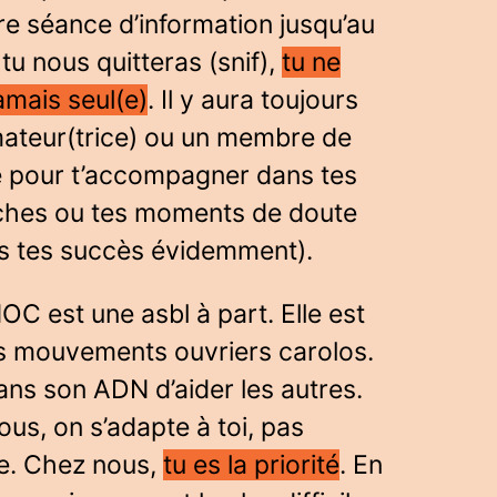
e séance d’information jusqu’au
 tu nous quitteras (snif),
tu ne
amais seul(e)
. Il y aura toujours
mateur(trice) ou un membre de
pe pour t’accompagner dans tes
hes ou tes moments de doute
ns tes succès évidemment).
C est une asbl à part. Elle est
s mouvements ouvriers carolos.
ans son ADN d’aider les autres.
us, on s’adapte à toi, pas
se. Chez nous,
tu es la priorité
. En