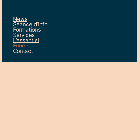
News
Séance d’info
Formations
Services
L’essentiel
Funoc
Contact
FUNOC
La FUNOC (Formation pour
l’UNiversité Ouverte
Charleroi) est un Centre
d’Insertion Socio