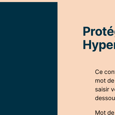
Proté
Hype
Ce con
mot de 
saisir 
dessou
Mot de